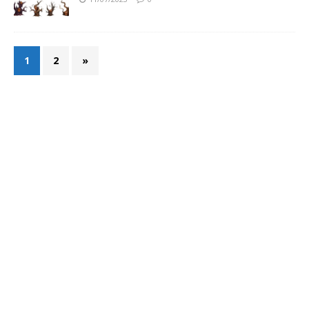
1
2
»