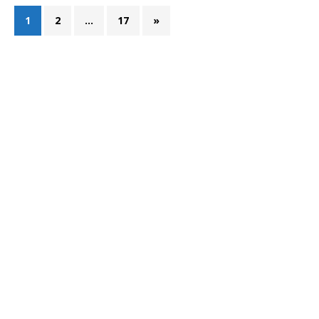
1
2
…
17
»