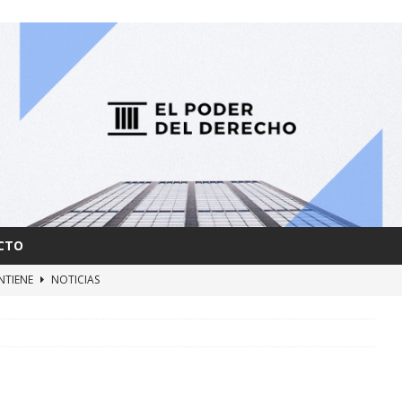
CTO
NTIENE
NOTICIAS
AS y FUERZAS RETARDATARIAS
NOTICIAS
ERBIA
NOTICIAS
MBRA
NOTICIAS
IARÁ CON DERROCHE
NOTICIAS