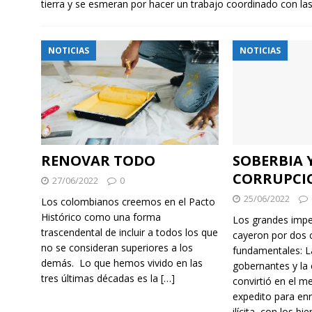
tierra y se esmeran por hacer un trabajo coordinado con la
NOTICIAS
NOTICIAS
RENOVAR TODO
SOBERBIA 
CORRUPCI
27/06/2022
0
25/06/2022
Los colombianos creemos en el Pacto
Histórico como una forma
Los grandes imper
trascendental de incluir a todos los que
cayeron por dos 
no se consideran superiores a los
fundamentales: L
demás. Lo que hemos vivido en las
gobernantes y la 
tres últimas décadas es la
[…]
convirtió en el 
expedito para en
ilícita, con los bi