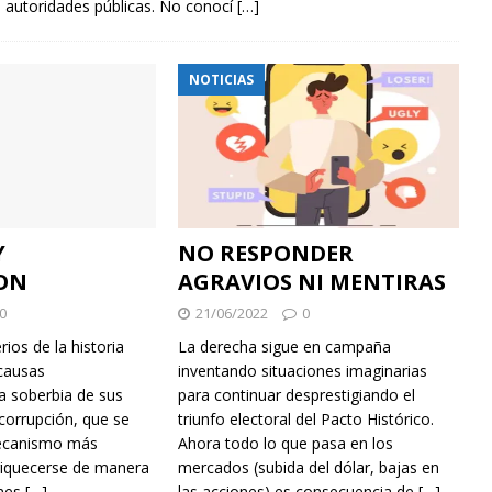
s autoridades públicas. No conocí
[…]
NOTICIAS
Y
NO RESPONDER
ON
AGRAVIOS NI MENTIRAS
0
21/06/2022
0
ios de la historia
La derecha sigue en campaña
causas
inventando situaciones imaginarias
a soberbia de sus
para continuar desprestigiando el
corrupción, que se
triunfo electoral del Pacto Histórico.
mecanismo más
Ahora todo lo que pasa en los
riquecerse de manera
mercados (subida del dólar, bajas en
enes
[…]
las acciones) es consecuencia de
[…]