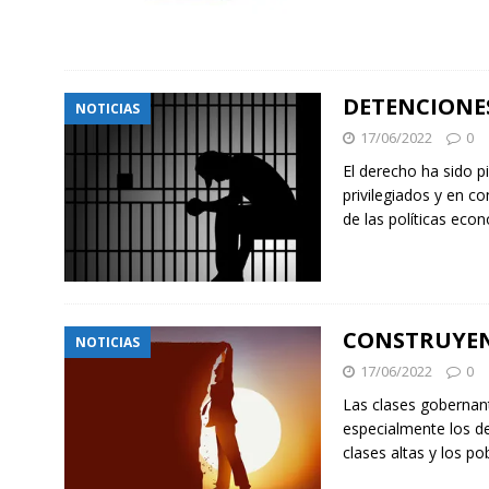
DETENCIONES
NOTICIAS
17/06/2022
0
El derecho ha sido 
privilegiados y en c
de las políticas econ
CONSTRUYE
NOTICIAS
17/06/2022
0
Las clases gobernant
especialmente los de
clases altas y los po