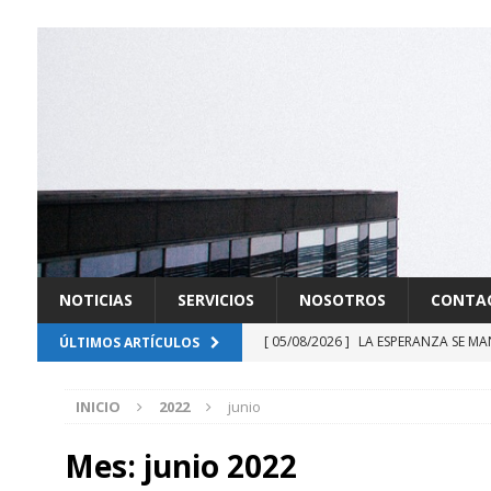
NOTICIAS
SERVICIOS
NOSOTROS
CONTA
[ 05/08/2026 ]
LA ESPERANZA SE MA
ÚLTIMOS ARTÍCULOS
[ 03/08/2026 ]
FUERZAS RENOVADOR
INICIO
2022
junio
[ 21/07/2026 ]
DERROTADA LA SOB
[ 20/07/2026 ]
GABINETE EN LA SO
Mes:
junio 2022
[ 13/07/2026 ]
DELAESPRIELLA INIC