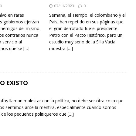
0
07/11/2023
0
alvo en raras
Semana, el Tiempo, el colombiano y el
os gobiernos ejerzan
País, han repetido en sus páginas que
 enemigos del mismo.
el gran derrotado fue el presidente
os contrarios nunca
Petro con el Pacto Histórico, pero un
 servicio al
estudio muy serio de la Silla Vacía
enos que se
[…]
muestra
[…]
O EXISTO
ofos llaman malestar con la política, no debe ser otra cosa que
dos sentimos ante la mentira, especialmente cuando somos
s de los pequeños politiqueros que
[…]