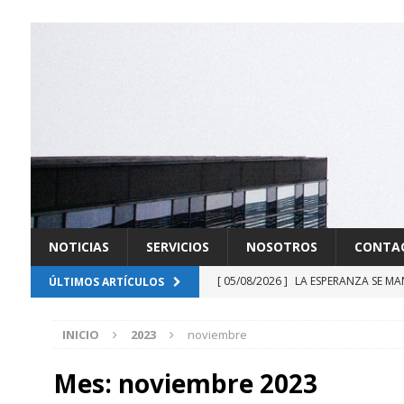
NOTICIAS
SERVICIOS
NOSOTROS
CONTA
[ 05/08/2026 ]
LA ESPERANZA SE MA
ÚLTIMOS ARTÍCULOS
[ 03/08/2026 ]
FUERZAS RENOVADOR
INICIO
2023
noviembre
[ 21/07/2026 ]
DERROTADA LA SOB
[ 20/07/2026 ]
GABINETE EN LA SO
Mes:
noviembre 2023
[ 13/07/2026 ]
DELAESPRIELLA INIC