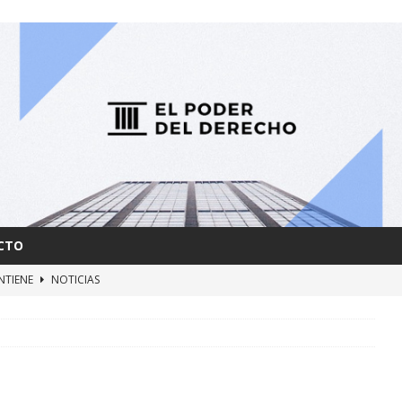
CTO
NTIENE
NOTICIAS
AS y FUERZAS RETARDATARIAS
NOTICIAS
ERBIA
NOTICIAS
MBRA
NOTICIAS
IARÁ CON DERROCHE
NOTICIAS