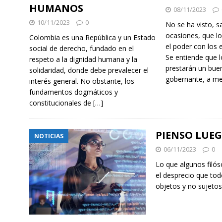
HUMANOS
08/11/2023
10/11/2023
0
No se ha visto, s
ocasiones, que l
Colombia es una República y un Estado
el poder con los
social de derecho, fundado en el
Se entiende que l
respeto a la dignidad humana y la
prestarán un buen
solidaridad, donde debe prevalecer el
gobernante, a m
interés general. No obstante, los
fundamentos dogmáticos y
constitucionales de
[…]
PIENSO LUEG
NOTICIAS
06/11/2023
0
Lo que algunos filós
el desprecio que to
objetos y no sujeto