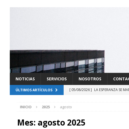
NOTICIAS
SERVICIOS
NOSOTROS
CONTA
[ 05/08/2026 ]
LA ESPERANZA SE MA
ÚLTIMOS ARTÍCULOS
[ 03/08/2026 ]
FUERZAS RENOVADOR
INICIO
2025
agosto
[ 21/07/2026 ]
DERROTADA LA SOB
[ 20/07/2026 ]
GABINETE EN LA SO
Mes:
agosto 2025
[ 13/07/2026 ]
DELAESPRIELLA INIC