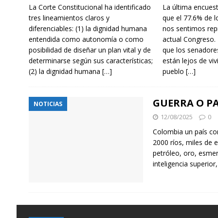
La Corte Constitucional ha identificado
La última encue
tres lineamientos claros y
que el 77.6% de 
diferenciables: (1) la dignidad humana
nos sentimos rep
entendida como autonomía o como
actual Congreso.
posibilidad de diseñar un plan vital y de
que los senadore
determinarse según sus características;
están lejos de viv
(2) la dignidad humana
[…]
pueblo
[…]
GUERRA O P
NOTICIAS
12/08/2025
0
Colombia un país co
2000 ríos, miles de 
petróleo, oro, esmer
inteligencia superior