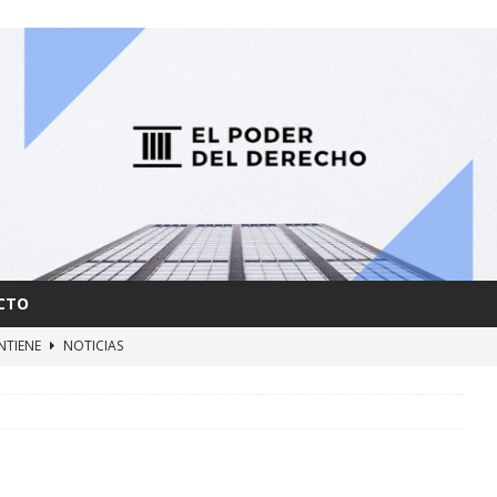
CTO
NTIENE
NOTICIAS
AS y FUERZAS RETARDATARIAS
NOTICIAS
ERBIA
NOTICIAS
MBRA
NOTICIAS
IARÁ CON DERROCHE
NOTICIAS