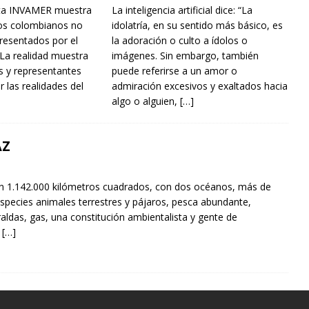
sta INVAMER muestra
La inteligencia artificial dice: “La
los colombianos no
idolatría, en su sentido más básico, es
resentados por el
la adoración o culto a ídolos o
 La realidad muestra
imágenes. Sin embargo, también
s y representantes
puede referirse a un amor o
ir las realidades del
admiración excesivos y exaltados hacia
algo o alguien,
[…]
AZ
n 1.142.000 kilómetros cuadrados, con dos océanos, más de
especies animales terrestres y pájaros, pesca abundante,
aldas, gas, una constitución ambientalista y gente de
,
[…]