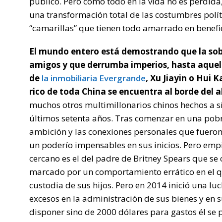
público. Pero como todo en la vida no es pérdida
una transformación total de las costumbres polí
“camarillas” que tienen todo amarrado en benefic
El mundo entero está demostrando que la sobe
amigos y que derrumba imperios, hasta aquell
de
la inmobiliaria Evergrande
, Xu Jiayin o Hui 
rico de toda China se encuentra al borde del 
muchos otros multimillonarios chinos hechos a sí 
últimos setenta años. Tras comenzar en una pobr
ambición y las conexiones personales que fuero
un poderío impensables en sus inicios. Pero empi
cercano es el del padre de Britney Spears que se 
marcado por un comportamiento errático en el qu
custodia de sus hijos. Pero en 2014 inició una luc
excesos en la administración de sus bienes y en 
disponer sino de 2000 dólares para gastos él se