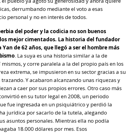
, el pueblo ya agotó su generosidad y ahora quiere
ticas, derrumbando mediante el voto a esas
io personal y no en interés de todos.
rbia del poder y la codicia no son buenos
os mejor cimentados. La historia del fundador
Ka Yan de 62 años, que llegó a ser el hombre más
abismo
. La suya es una historia similar a la de
mismos, y corre paralela a la del propio país en los
eza extrema, se impusieron en su sector gracias a su
n trazando. Y acabaron alcanzando unas riquezas y
ezan a caer por sus propios errores. Otro caso más
convirtió en su tutor legal en 2008, un periodo
e fue ingresada en un psiquiátrico y perdió la
ha jurídica por sacarlo de la tutela, alegando
sus asuntos personales. Mientras ella no podía
 pagaba 18.000 dólares por mes. Esos