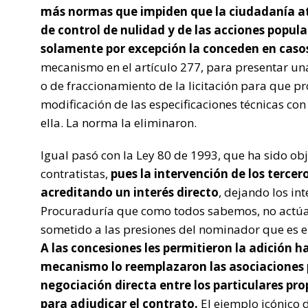
más normas que impiden que la ciudadanía ata
de control de nulidad y de las acciones popula
solamente por excepción la conceden en casos
mecanismo en el artículo 277, para presentar una
o de fraccionamiento de la licitación para que p
modificación de las especificaciones técnicas con
ella. La norma la eliminaron.
Igual pasó con la Ley 80 de 1993, que ha sido ob
contratistas,
pues la intervención de los terce
acreditando un interés directo
, dejando los in
Procuraduría que como todos sabemos, no actúa
sometido a las presiones del nominador que es e
A las concesiones les permitieron la adición h
mecanismo lo reemplazaron las asociaciones 
negociación directa entre los particulares pr
para adjudicar el contrato.
El ejemplo icónico d