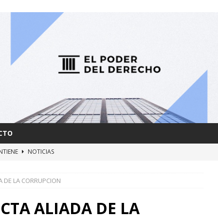
CTO
NTIENE
NOTICIAS
AS y FUERZAS RETARDATARIAS
NOTICIAS
A DE LA CORRUPCION
ERBIA
NOTICIAS
MBRA
NOTICIAS
CTA ALIADA DE LA
IARÁ CON DERROCHE
NOTICIAS