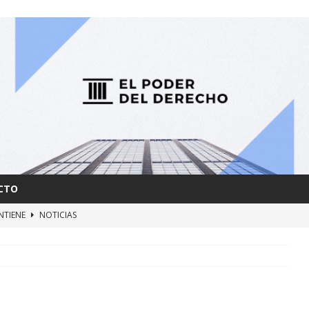
CTO
NTIENE
NOTICIAS
AS y FUERZAS RETARDATARIAS
NOTICIAS
ERBIA
NOTICIAS
MBRA
NOTICIAS
IARÁ CON DERROCHE
NOTICIAS