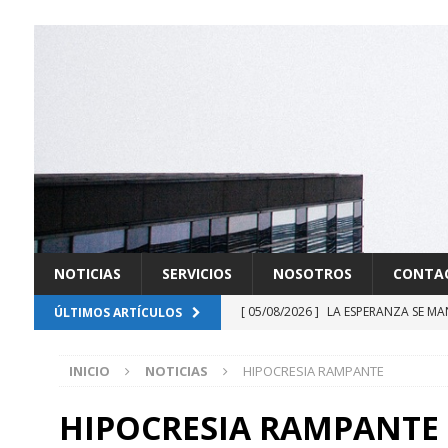
NOTICIAS
SERVICIOS
NOSOTROS
CONTA
[ 05/08/2026 ]
LA ESPERANZA SE MA
ÚLTIMOS ARTÍCULOS
[ 03/08/2026 ]
FUERZAS RENOVADOR
INICIO
NOTICIAS
HIPOCRESIA RAMPANTE
[ 21/07/2026 ]
DERROTADA LA SOB
[ 20/07/2026 ]
GABINETE EN LA SO
HIPOCRESIA RAMPANTE
[ 13/07/2026 ]
DELAESPRIELLA INIC