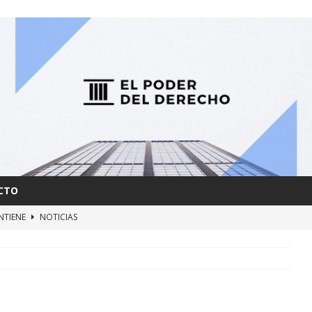
CTO
NTIENE
NOTICIAS
AS y FUERZAS RETARDATARIAS
NOTICIAS
ERBIA
NOTICIAS
MBRA
NOTICIAS
IARÁ CON DERROCHE
NOTICIAS